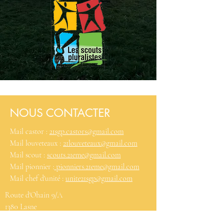
NOUS CONTACTER
Mail castor :
21sgp.castors@gmail.com
Mail louveteaux :
21louveteaux@gmail.com
Mail scout :
scouts.21eme@gmail.com
Mail pionnier :
pionniers.21eme@gmail.com
Mail chef d'unité :
unite21sgp@gmail.com
Route d'Ohain 9/A
1380 Lasne