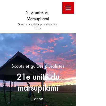
21e unité du
Marsupilami
Scouts et guides pluralistes de
Lasne
Scouts et guides pluralistes
21e unité du
marsupilami
Lasne