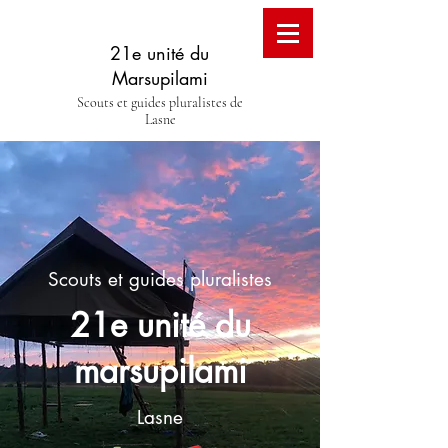
21e unité du
Marsupilami
Scouts et guides pluralistes de
Lasne
Scouts et guides pluralistes
21e unité du
marsupilami
Lasne