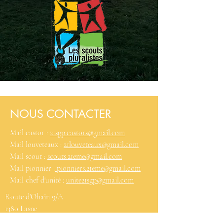
NOUS CONTACTER
Mail castor :
21sgp.castors@gmail.com
Mail louveteaux :
21louveteaux@gmail.com
Mail scout :
scouts.21eme@gmail.com
Mail pionnier :
pionniers.21eme@gmail.com
Mail chef d'unité :
unite21sgp@gmail.com
Route d'Ohain 9/A
1380 Lasne