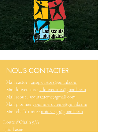
NOUS CONTACTER
Mail castor :
21sgp.castors@gmail.com
Mail louveteaux :
21louveteaux@gmail.com
Mail scout :
scouts.21eme@gmail.com
Mail pionnier :
pionniers.21eme@gmail.com
Mail chef d'unité :
unite21sgp@gmail.com
Route d'Ohain 9/A
1380 Lasne