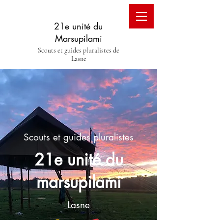
21e unité du
Marsupilami
Scouts et guides pluralistes de
Lasne
Scouts et guides pluralistes
21e unité du
marsupilami
Lasne