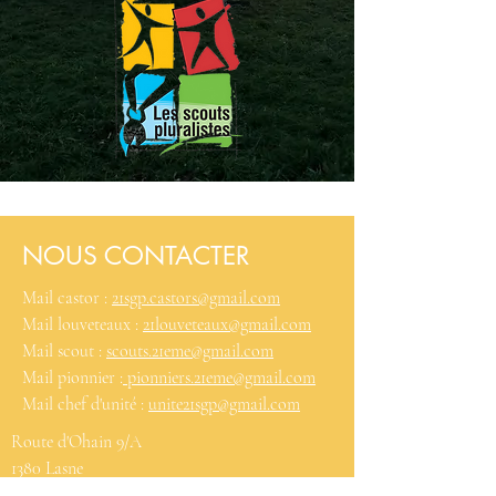
NOUS CONTACTER
Mail castor :
21sgp.castors@gmail.com
Mail louveteaux :
21louveteaux@gmail.com
Mail scout :
scouts.21eme@gmail.com
Mail pionnier :
pionniers.21eme@gmail.com
Mail chef d'unité :
unite21sgp@gmail.com
Route d'Ohain 9/A
1380 Lasne