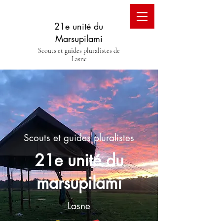
21e unité du
Marsupilami
Scouts et guides pluralistes de
Lasne
Scouts et guides pluralistes
21e unité du
marsupilami
Lasne