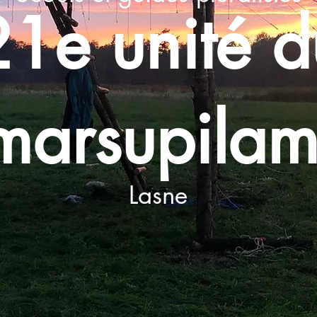
21e unité d
marsupilam
Lasne