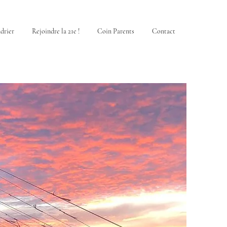
drier
Rejoindre la 21e !
Coin Parents
Contact