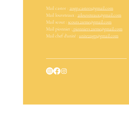
Mail castor :
21sgp.castors@gmail.com
Mail louveteaux :
21louveteaux@gmail.com
Mail scout :
scouts.21eme@gmail.com
Mail pionnier :
pionniers.21eme@gmail.com
Mail chef d'unité :
unite21sgp@gmail.com