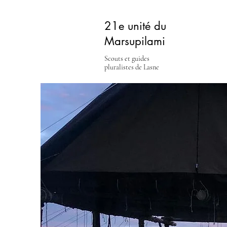
21e unité du
Marsupilami
Scouts et guides
pluralistes de Lasne