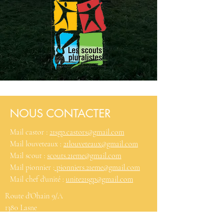
NOUS CONTACTER
Mail castor :
21sgp.castors@gmail.com
Mail louveteaux :
21louveteaux@gmail.com
Mail scout :
scouts.21eme@gmail.com
Mail pionnier :
pionniers.21eme@gmail.com
Mail chef d'unité :
unite21sgp@gmail.com
Route d'Ohain 9/A
1380 Lasne