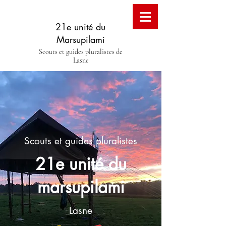
21e unité du
Marsupilami
Scouts et guides pluralistes de
Lasne
Scouts et guides pluralistes
21e unité du
marsupilami
Lasne