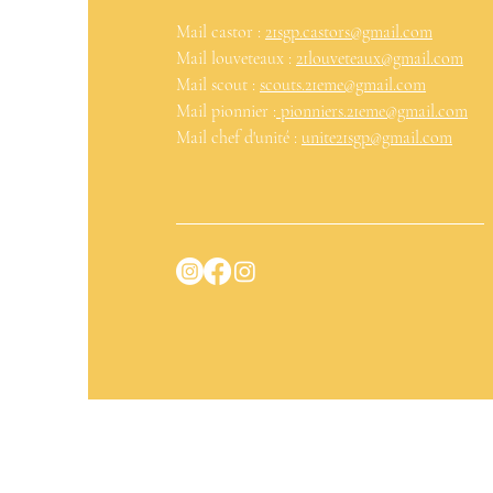
Mail castor :
21sgp.castors@gmail.com
Mail louveteaux :
21louveteaux@gmail.com
Mail scout :
scouts.21eme@gmail.com
Mail pionnier :
pionniers.21eme@gmail.com
Mail chef d'unité :
unite21sgp@gmail.com