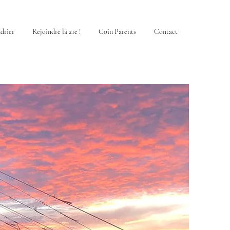
drier
Rejoindre la 21e !
Coin Parents
Contact