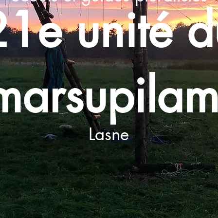
21e unité d
marsupilam
Lasne