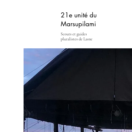
21e unité du
Marsupilami
Scouts et guides
pluralistes de Lasne