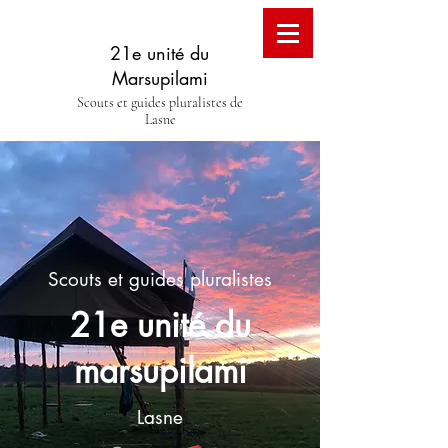
21e unité du
Marsupilami
Scouts et guides pluralistes de
Lasne
Scouts et guides pluralistes
21e unité du
marsupilami
Lasne