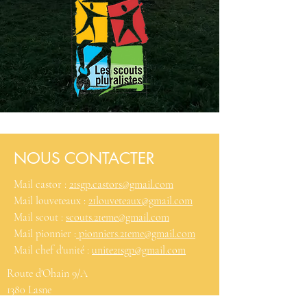
NOUS CONTACTER
Mail castor :
21sgp.castors@gmail.com
Mail louveteaux :
21louveteaux@gmail.com
Mail scout :
scouts.21eme@gmail.com
Mail pionnier :
pionniers.21eme@gmail.com
Mail chef d'unité :
unite21sgp@gmail.com
Route d'Ohain 9/A
1380 Lasne