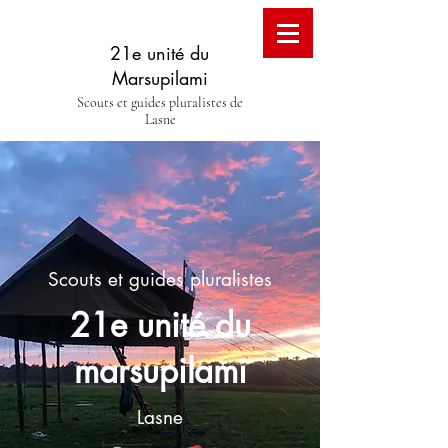
21e unité du
Marsupilami
Scouts et guides pluralistes de
Lasne
Scouts et guides pluralistes
21e unité du
marsupilami
Lasne