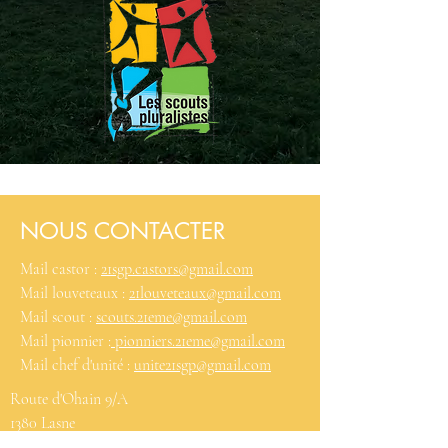
NOUS CONTACTER
Mail castor :
21sgp.castors@gmail.com
Mail louveteaux :
21louveteaux@gmail.com
Mail scout :
scouts.21eme@gmail.com
Mail pionnier :
pionniers.21eme@gmail.com
Mail chef d'unité :
unite21sgp@gmail.com
Route d'Ohain 9/A
1380 Lasne