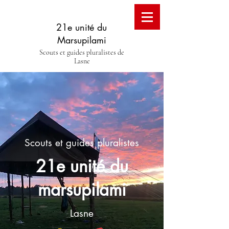
21e unité du
Marsupilami
Scouts et guides pluralistes de
Lasne
Scouts et guides pluralistes
21e unité du
marsupilami
Lasne