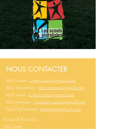
NOUS CONTACTER
Mail castor :
21sgp.castors@gmail.com
Mail louveteaux :
21louveteaux@gmail.com
Mail scout :
scouts.21eme@gmail.com
Mail pionnier :
pionniers.21eme@gmail.com
Mail chef d'unité :
unite21sgp@gmail.com
Route d'Ohain 9/A
1380 Lasne