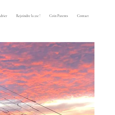
drier
Rejoindre la 21e !
Coin Parents
Contact