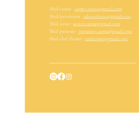
Mail castor :
21sgp.castors@gmail.com
Mail louveteaux :
21louveteaux@gmail.com
Mail scout :
scouts.21eme@gmail.com
Mail pionnier :
pionniers.21eme@gmail.com
Mail chef d'unité :
unite21sgp@gmail.com