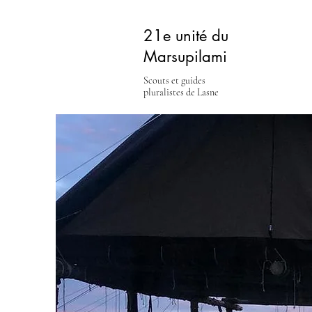
21e unité du
Marsupilami
Scouts et guides
pluralistes de Lasne