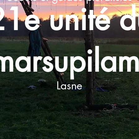
21e unité d
marsupilam
Lasne